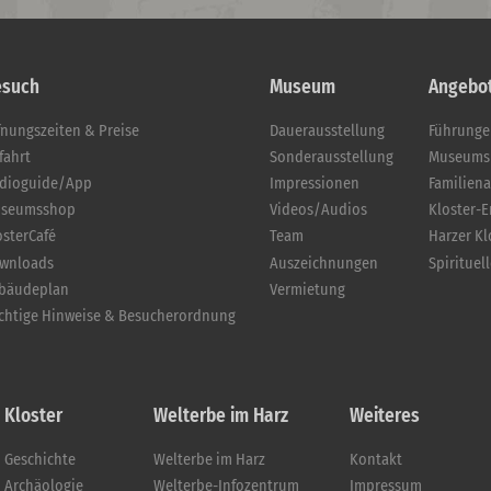
esuch
Museum
Angebo
fnungszeiten & Preise
Dauerausstellung
Führung
fahrt
Sonderausstellung
Museums
dioguide/App
Impressionen
Familien
seumsshop
Videos/Audios
Kloster-
osterCafé
Team
Harzer K
wnloads
Auszeichnungen
Spirituel
bäudeplan
Vermietung
chtige Hinweise & Besucherordnung
Kloster
Welterbe im Harz
Weiteres
Geschichte
Welterbe im Harz
Kontakt
Archäologie
Welterbe-Infozentrum
Impressum