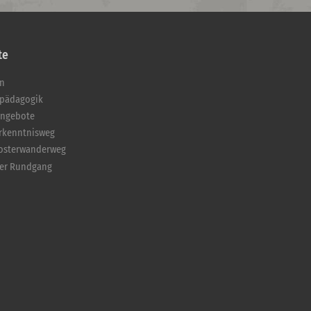
te
en
pädagogik
angebote
Erkenntnisweg
losterwanderweg
ler Rundgang