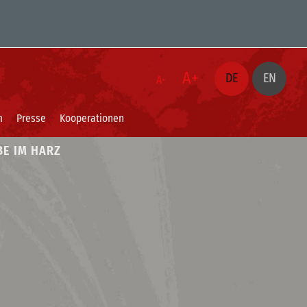
A+
DE
EN
A-
m
Presse
Kooperationen
BE IM HARZ