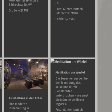
Foto: Günter Jentsch |
Jh.
Bildrechte: ZMKW
Foto: Günter Jentsch |
Größe: 4,27 MB
Bildrechte: ZMKW
Größe: 1,27 MB
Meditation am Würfel
Die Besucher werden bei
der Erkundung des
Museums durch
Gebetszeiten
unterbrochen - wie einst
Ausstellung in der Abtei
die Mönche bei Ihrem
Tagwerk.
Eine moderne
Inszenierung in
Foto: Günter Jentsch |