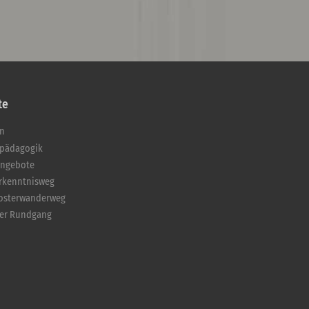
te
en
pädagogik
angebote
Erkenntnisweg
losterwanderweg
ler Rundgang