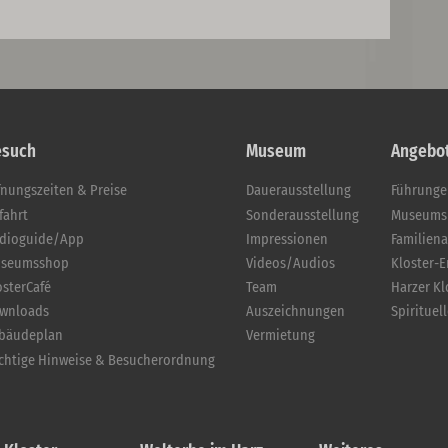
esuch
Museum
Angebo
fnungszeiten & Preise
Dauerausstellung
Führung
fahrt
Sonderausstellung
Museums
dioguide/App
Impressionen
Familien
seumsshop
Videos/Audios
Kloster-
osterCafé
Team
Harzer K
wnloads
Auszeichnungen
Spirituel
bäudeplan
Vermietung
chtige Hinweise & Besucherordnung