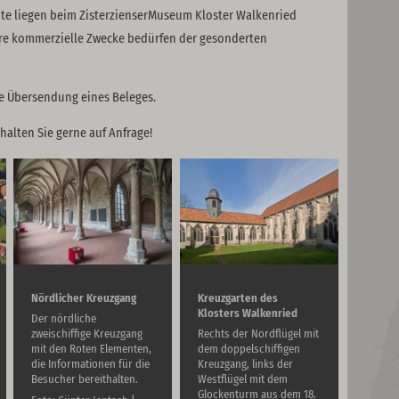
hte liegen beim ZisterzienserMuseum Kloster Walkenried
re kommerzielle Zwecke bedürfen der gesonderten
he Übersendung eines Beleges.
halten Sie gerne auf Anfrage!
Nördlicher Kreuzgang
Kreuzgarten des
Klosters Walkenried
Der nördliche
zweischiffige Kreuzgang
Rechts der Nordflügel mit
mit den Roten Elementen,
dem doppelschiffigen
die Informationen für die
Kreuzgang, links der
Besucher bereithalten.
Westflügel mit dem
Glockenturm aus dem 18.