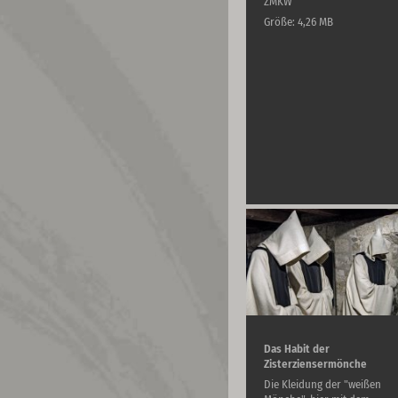
ZMKW
Größe: 4,26 MB
Das Habit der
Zisterziensermönche
Die Kleidung der "weißen