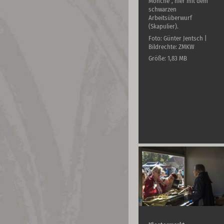
Mönche", hier mit dem
schwarzen
Arbeitsüberwurf
(Skapulier).
Foto: Günter Jentsch |
Bildrechte: ZMKW
Größe: 1,83 MB