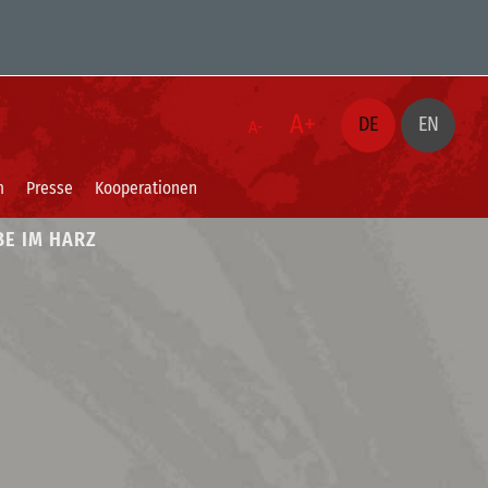
A+
DE
EN
A-
m
Presse
Kooperationen
BE IM HARZ